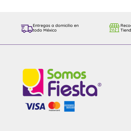
Entregas a domicilio en
Reco
todo México
Tien