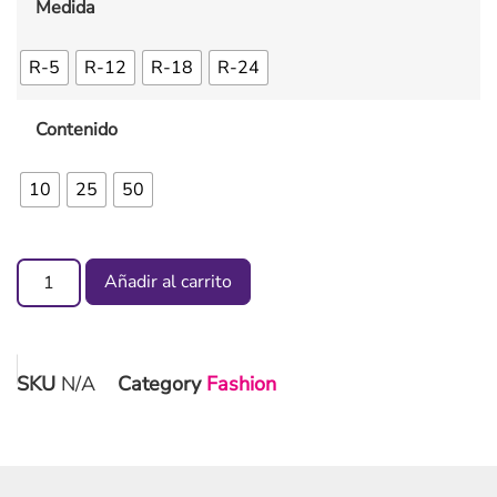
Medida
R-5
R-12
R-18
R-24
Contenido
10
25
50
Añadir al carrito
SKU
N/A
Category
Fashion