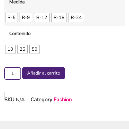
Medida
R-5
R-9
R-12
R-18
R-24
Contenido
10
25
50
Añadir al carrito
SKU
N/A
Category
Fashion