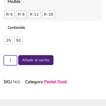
Medida
R-5
R-9
R-12
R-18
Contenido
25
50
Añadir al carrito
SKU
N/A
Category
Pastel Dusk