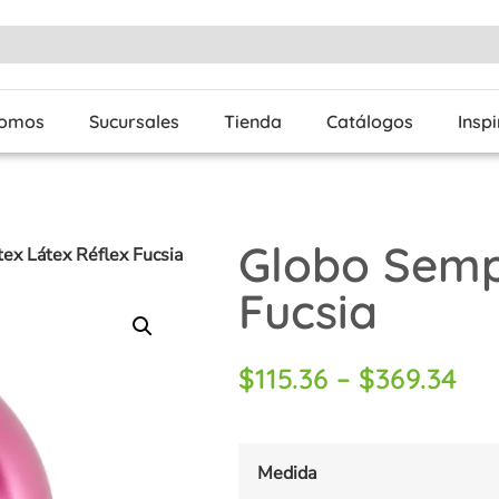
Somos
Sucursales
Tienda
Catálogos
Insp
Globo Semp
ex Látex Réflex Fucsia
Fucsia
$
115.36
–
$
369.34
Medida