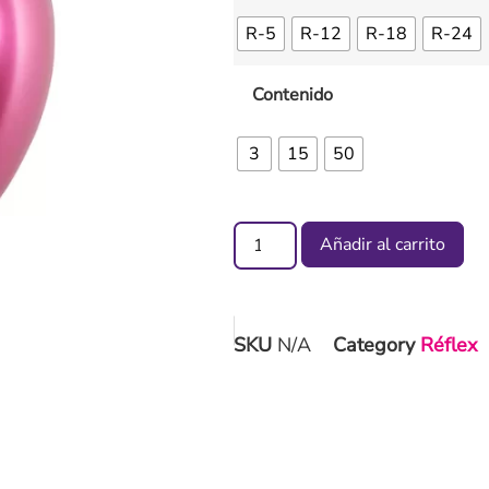
R-5
R-12
R-18
R-24
Contenido
3
15
50
Añadir al carrito
SKU
N/A
Category
Réflex