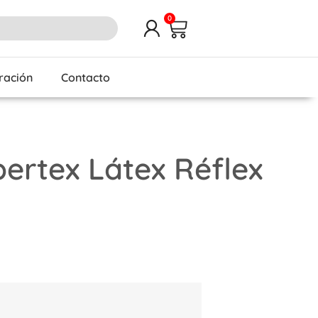
0
iración
Contacto
ertex Látex Réflex