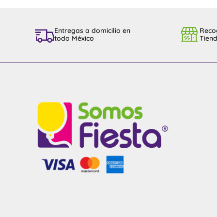
Entregas a domicilio en
Reco
todo México
Tien