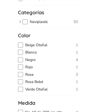
Categorías
Naviplastic
50
Color
Beige Otoñal
1
Blanco
1
Negro
4
Rojo
1
Rosa
3
Rosa Bebé
1
Verde Otoñal
1
Medida