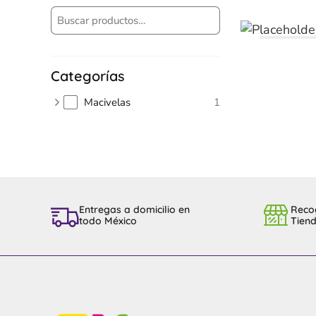
Categorías
Macivelas
1
Entregas a domicilio en
Reco
todo México
Tien