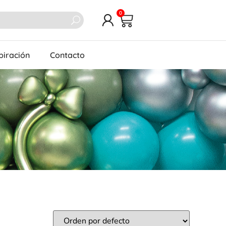
0
piración
Contacto
R