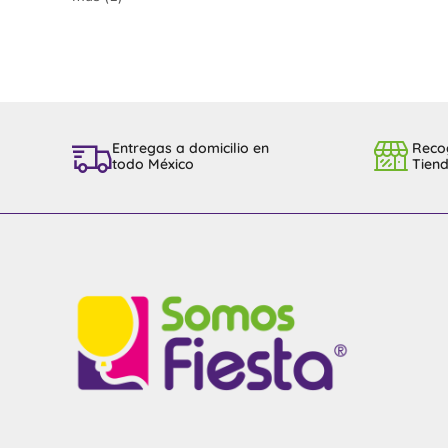
Entregas a domicilio en
Reco
todo México
Tien