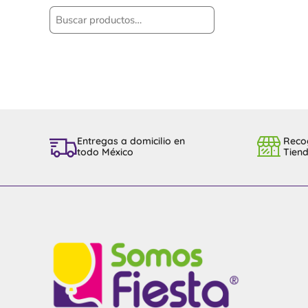
Entregas a domicilio en
Reco
todo México
Tien